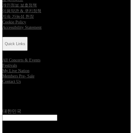
개인정보 보호정책
이용약관 & 쿠키정책
지속 가능성 헌장
Cookie Policy
Accessibility Statement
Quick Links
All Concerts & Events
Festivals
My Live Nation
Members Pre- Sale
Contact Us
Location
대한민국