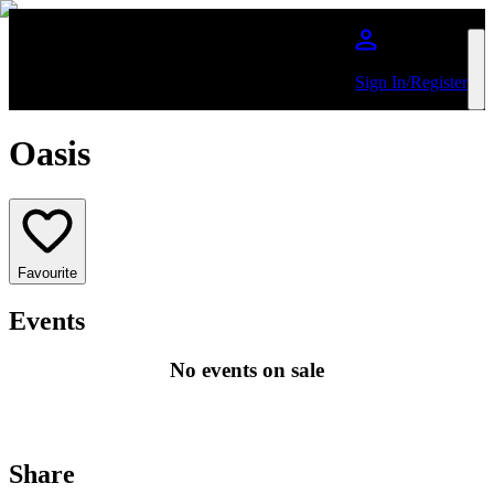
주요 콘텐츠로 건너뛰기
Sign In/Register
Oasis
Favourite
Events
No events on sale
Share