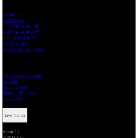
Live Nation
About Us
고객서비스
개인정보 보호정책
이용약관 & 쿠키정책
지속 가능성 헌장
Cookie Policy
Accessibility Statement
Quick Links
All Concerts & Events
Festivals
My Live Nation
Members Pre- Sale
Contact Us
Live Nation
About Us
고객서비스